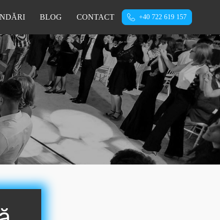
NDĂRI
BLOG
CONTACT
+40 722 619 157
ă