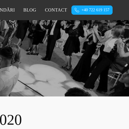
NDĂRI
BLOG
CONTACT
+40 722 619 157
020