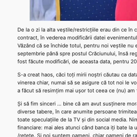
De la o zi la alta veștile/restricțiile erau din ce 
contract, în vederea modificării datei eveniment
Văzând că se închide totul, pentru noi veștile nu 
septembrie până spre postul Crăciunului, însă regul
fost făcute modificări, de aceasta data, pentru 20
S-a creat haos, căci toți mirii noștri căutau ca da
vinerea chiar, numai să se asigure că tot noi le vo
a făcut să resimțim mai ușor tot ceea ce (nu) am t
Și să fim sinceri … bine că am avut susținere mora
diverse tabere, în care anumite persoane trimiteau 
toate speculațiile de la TV și din social media. 
financiare: mai ales atunci când banca iți bate la
/rețete. Și noi suntem oameni, chiar oameni de ran