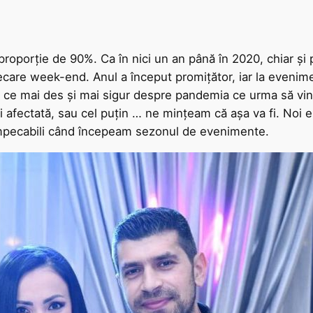
roporție de 90%. Ca în nici un an până în 2020, chiar și p
ecare week-end. Anul a început promițător, iar la evenime
n ce mai des și mai sigur despre pandemia ce urma să vină
fi afectată, sau cel puțin … ne mințeam că așa va fi. Noi 
 impecabili când începeam sezonul de evenimente.