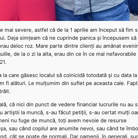
în ce mai severe, astfel că de la 1 aprilie am început să fi
ului. Deja simțeam că ne cuprinde panica și începusem să
erau
deloc roz. Mare parte dintre clienți au amânat eveni
ile, de la o zi la alta, erau din ce în ce mai nefavorabile 
21.
ta la care găsesc localul să coinicidă totodată și cu data 
m fi alături. Le mulțumim din suflet pe aceasta cale. Faptu
răit.
lă, că nici din punct de vedere financiar lucrurile nu au 
artiștii la muncă, s-au făcut petiții, s-au certat mulți oa
Nimeni nu fuge de muncă, toți avem nevoie de resurse
 ușa, sau când copilul are anumite nevoi, sau când te îmbo
d, cât se poate de normali. Dar oamenii, în generali, sun