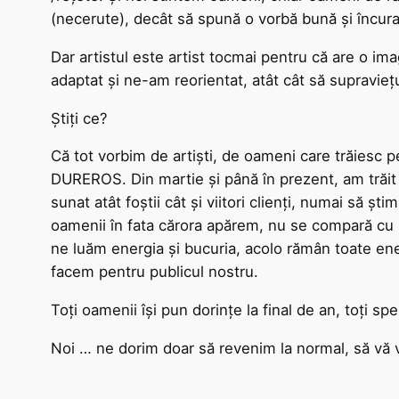
(necerute), decât să spună o vorbă bună și încura
Dar artistul este artist tocmai pentru că are o ima
adaptat și ne-am reorientat, atât cât să supraviețu
Știți ce?
Că tot vorbim de artiști, de oameni care trăiesc 
DUREROS. Din martie și până în prezent, am trăit d
sunat atât foștii cât și viitori clienți, numai să 
oamenii în fata cărora apărem, nu se compară cu 
ne luăm energia și bucuria, acolo rămân toate en
facem pentru publicul nostru.
Toți oamenii își pun dorințe la final de an, toți s
Noi … ne dorim doar să revenim la normal, să vă