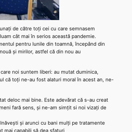
m sunați de către toți cei cu care semnasem
 luam cât mai în serios această pandemie.
mentul pentru lunile din toamnă, începând din
nouă și mirilor, astfel că din nou au
la care noi suntem liberi: au mutat duminica,
l că toți ne-au fost alaturi moral în acest an, ne-
stat deloc mai bine. Este adevărat că s-au creat
meni fară sens, și ne-am simțit si noi vizați de
lnăvești și arunci cu bani mulți pe tratamente
t mai capabili să dea sfaturi