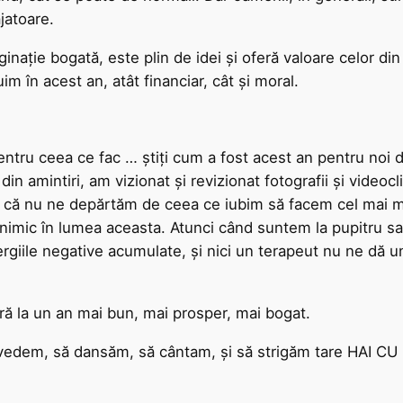
jatoare.
ginație bogată, este plin de idei și oferă valoare celor din
im în acest an, atât financiar, cât și moral.
pentru ceea ce fac … știți cum a fost acest an pentru noi
in amintiri, am vizionat și revizionat fotografii și video
știm că nu ne depărtăm de ceea ce iubim să facem cel mai m
nimic în lumea aceasta. Atunci când suntem la pupitru s
ergiile negative acumulate, și nici un terapeut nu ne dă
peră la un an mai bun, mai prosper, mai bogat.
 vedem, să dansăm, să cântam, și să strigăm tare HAI C